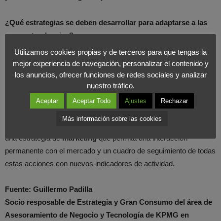
¿Qué estrategias se deben desarrollar para adaptarse a las
nuevas tendencias?
Utilizamos cookies propias y de terceros para que tengas la
Las empresas deben adaptar se estrategia a las nuevas
mejor experiencia de navegación, personalizar el contenido y
necesidades y escuchar a los consumidores, mediante una
los anuncios, ofrecer funciones de redes sociales y analizar
nuestro tráfico.
segmentación que identifique a los clientes objetivo y a aquellos
que son menos rentables. Con esta segmentación será posible
Aceptar
Aceptar Todo
Ajustes
Rechazar
desarrollar tres cuestiones clave: ofrecer una propuesta de valor
Más información sobre las cookies
óptima y con diferentes productos y precios según el segmento,
una estrategia de
marketing
que permita una interacción
permanente con el mercado y un cuadro de seguimiento de todas
estas acciones con nuevos indicadores de actividad.
Fuente: Guillermo Padilla
Socio resposable de Estrategia y Gran Consumo del área de
Asesoramiento de Negocio y Tecnología de KPMG en