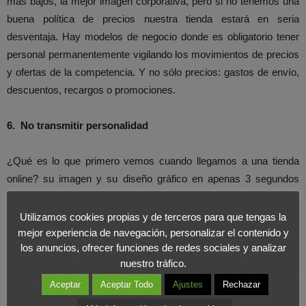
más bajos, la mejor imagen corporativa, pero si no tenemos una
buena política de precios nuestra tienda estará en seria
desventaja. Hay modelos de negocio donde es obligatorio tener
personal permanentemente vigilando los movimientos de precios
y ofertas de la competencia. Y no sólo precios: gastos de envío,
descuentos, recargos o promociones.
6.
No transmitir personalidad
¿Qué es lo que primero vemos cuando llegamos a una tienda
online? su imagen y su diseño gráfico en apenas 3 segundos
percibimos si estamos ante una tienda online seria y potente, eso
genera confianza e invita a seguir navegando por la web. Y
Utilizamos cookies propias y de terceros para que tengas la
muchas veces no estamos diciendo que tenga que ser un diseño
mejor experiencia de navegación, personalizar el contenido y
los anuncios, ofrecer funciones de redes sociales y analizar
muy elaborado o que tenga que seguir la moda de diseño web
nuestro tráfico.
minimalista de los últimos tiempos. Debe transmitir nuestra
Aceptar
Aceptar Todo
Ajustes
Rechazar
personalidad ya que es el principal elemento comunicador.