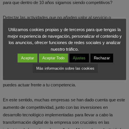
para que dentro de 10 años sigamos siendo competitivos?
Detectar las actividades que no añaden valor al servicio o
producto son a veces difícil de detectar, por eso la metodología
Utilizamos cookies propias y de terceros para que tengas la
lean manufacturing
se valora como una herramienta de mejora
mejor experiencia de navegación, personalizar el contenido y
competitiva creando valor añadido al servicio o producto,
los anuncios, ofrecer funciones de redes sociales y analizar
detectando y eliminando actividades innecesarias.
nuestro tráfico.
Aceptar
Aceptar Todo
Ajustes
Rechazar
Si te encuentras en situación de querer mejorar la competitividad
Más información sobre las cookies
de tu empresa, la
Matriz
impulsada por el
Grupo RMG
, te
ayudara a conocer la fase en la que te encuentras y cómo
puedes actuar frente a tu competencia.
En este sentido, muchas empresas se han dado cuenta que este
aumento de competitividad, junto con las inversiones en
desarrollo tecnológico implementadas para llevar a cabo la
transformación digital de la empresa son cruciales en las