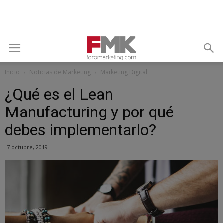
Inicio
Noticias de Marketing
Marketing Digital
¿Qué es el Lean
Manufacturing y por qué
debes implementarlo?
7 octubre, 2019