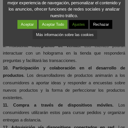
prendas a medida.
mejor experiencia de navegación, personalizar el contenido y
8. Información de ventas y productos a través del teléfono
los anuncios, ofrecer funciones de redes sociales y analizar
nuestro tráfico.
móvil (en función del lugar).
Los consumidores podrán optar
por entrar en redes a través de las cuales se les enviarán
Aceptar
Aceptar Todo
Ajustes
Rechazar
mensajes sobre ventas, productos y comercios que les pueden
Más información sobre las cookies
interesar en función del lugar en el que se encuentren.
9. Asistente holográfico de ventas.
Los clientes podrán
interactuar con un holograma en la tienda que responderá
preguntas y facilitará las transacciones.
10. Participación y colaboración en el desarrollo de
productos
. Los desarrolladores de productos animarán a los
consumidores a aportar ideas y responder a encuestas sobre
nuevos productos y la forma de perfeccionar los productos
existentes.
11. Compra a través de dispositivos móviles.
Los
consumidores utilizarán estos para cursar pedidos y organizar
entregas a distancia.
12. Adquisición vía dispositivos conectados en red.
Los