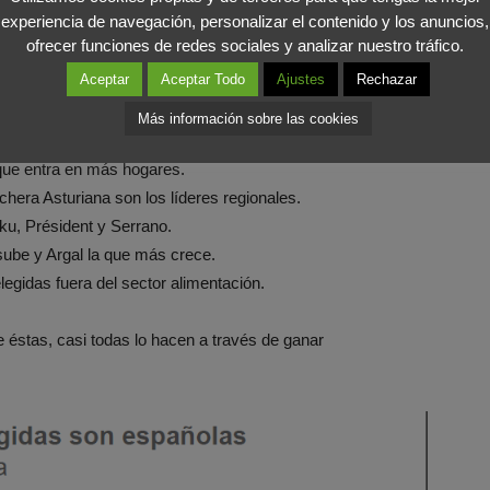
experiencia de navegación, personalizar el contenido y los anuncios,
onclusiones
que podemos sacar:
ofrecer funciones de redes sociales y analizar nuestro tráfico.
Aceptar
Aceptar Todo
Ajustes
Rechazar
 no solo en nuestro país, sino en todo el mundo.
o más elegidas son españolas.
Más información sobre las cookies
king y crecen más que las globales.
que entra en más hogares.
hera Asturiana son los líderes regionales.
ku, Président y Serrano.
sube y Argal la que más crece.
egidas fuera del sector alimentación.
e éstas, casi todas lo hacen a través de ganar