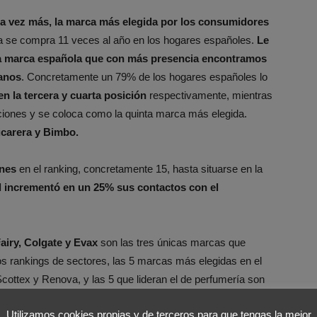
a vez más, la marca más elegida por los consumidores
se compra 11 veces al año en los hogares españoles.
Le
 marca española que con más presencia encontramos
danos
. Concretamente un 79% de los hogares españoles lo
 la tercera y cuarta posición
respectivamente, mientras
iones y se coloca como la quinta marca más elegida.
ucarera y Bimbo.
ones
en el ranking, concretamente 15, hasta situarse en la
 incrementó en un 25% sus contactos con el
airy, Colgate y Evax
son las tres únicas marcas que
los rankings de sectores, las 5 marcas más elegidas en el
Scottex y Renova, y las 5 que lideran el de perfumería son
Utilizamos cookies propias y de terceros para que tengas la mejor