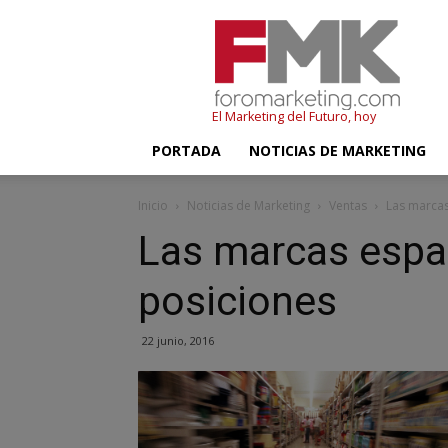
FMK
–
Foromarketing
El Marketing del Futuro, hoy
PORTADA
NOTICIAS DE MARKETING
Inicio
Noticias de Marketing
Ventas
Las marca
Las marcas esp
posiciones
22 junio, 2016