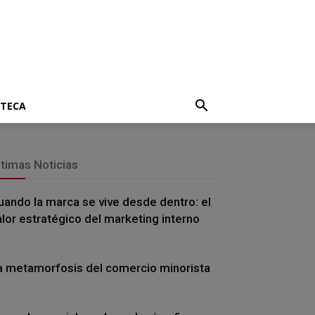
OTECA
ltimas Noticias
uando la marca se vive desde dentro: el
alor estratégico del marketing interno
a metamorfosis del comercio minorista