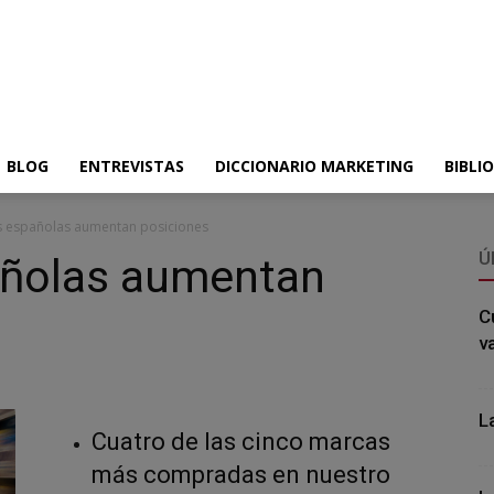
BLOG
ENTREVISTAS
DICCIONARIO MARKETING
BIBLI
s españolas aumentan posiciones
Ú
añolas aumentan
C
v
L
Cuatro de las cinco marcas
más compradas en nuestro