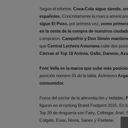
Según el informe,
Coca-Cola sigue siendo, un
españoles.
Concretamente la marca americana 
sigue El Pozo
, por primera vez,
como primera
en la cesta de la compra de nuestros ciuda
compraron.
Campofrio y Don Simón mantienen
que
Central Lechera Asturiana
sube dos posic
Cierran el Top 10 Activia, Gallo, Danone, Az
Font Vella es la marca que sube más posici
posición número 33 de la tabla. Asimismo
Argal
consumidor.
Fuera del sector de la alimentación y bebidas,
F
figuran en el ranking Brand Footprint 2016. En 
Top 20 de droguería son Fairy, Colhogar, Ariel, 
Colgate, Evax, Nivea, Sanex y Pantene.