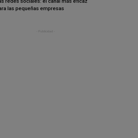
as redes sociales: el canal más eficaz
ara las pequeñas empresas
- Publicidad -