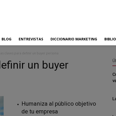
BLOG
ENTREVISTAS
DICCIONARIO MARKETING
BIBLI
Las claves para definir un buyer persona
Ú
efinir un buyer
C
v
L
Humaniza al público objetivo
de tu empresa