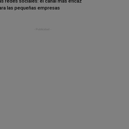
as redes sociales: el canal más eficaz
ara las pequeñas empresas
- Publicidad -