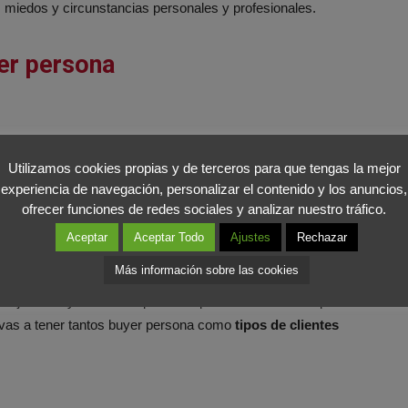
s, miedos y circunstancias personales y profesionales.
yer persona
nombre y apellidos.
Realiza una presentación contando
Utilizamos cookies propias y de terceros para que tengas la mejor
trabaja, qué estudios tiene, hobbies…
experiencia de navegación, personalizar el contenido y los anuncios,
ofrecer funciones de redes sociales y analizar nuestro tráfico.
Aceptar
Aceptar Todo
Ajustes
Rechazar
Más información sobre las cookies
eal: qué
edad
tiene, cuál es su
sexo
, en qué
lugar
lo
ne hijos o no y cuál es su poder adquisitivo. Utiliza siempre
 vas a tener tantos buyer persona como
tipos de clientes