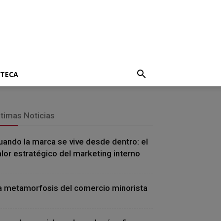
OTECA
ltimas Noticias
uando la marca se vive desde dentro: el
alor estratégico del marketing interno
a metamorfosis del comercio minorista