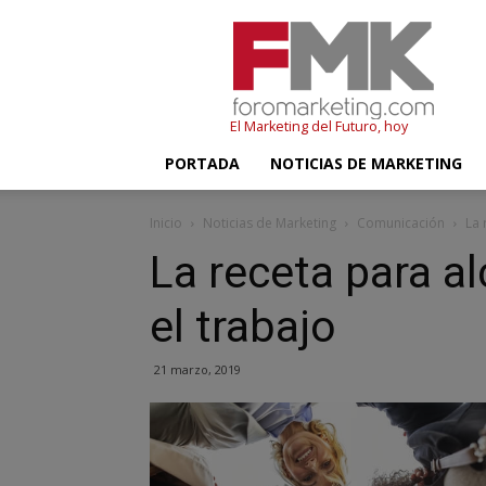
FMK
–
Foromarketing
El Marketing del Futuro, hoy
PORTADA
NOTICIAS DE MARKETING
Inicio
Noticias de Marketing
Comunicación
La 
La receta para al
el trabajo
21 marzo, 2019