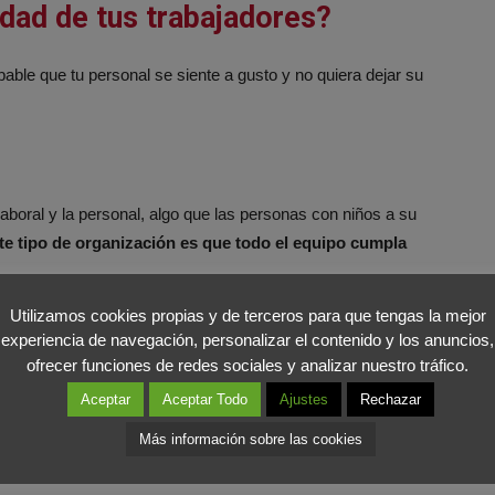
idad de tus trabajadores?
able que tu personal se siente a gusto y no quiera dejar su
 laboral y la personal, algo que las personas con niños a su
te tipo de organización es que todo el equipo cumpla
Utilizamos cookies propias y de terceros para que tengas la mejor
experiencia de navegación, personalizar el contenido y los anuncios,
miten conciliar la vida laboral y la
ofrecer funciones de redes sociales y analizar nuestro tráfico.
nal
COMPARTIR EN X
Aceptar
Aceptar Todo
Ajustes
Rechazar
Más información sobre las cookies