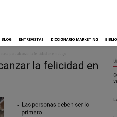
BLOG
ENTREVISTAS
DICCIONARIO MARKETING
BIBLI
receta para alcanzar la felicidad en el trabajo
Ú
canzar la felicidad en
C
v
L
Las personas deben ser lo
primero