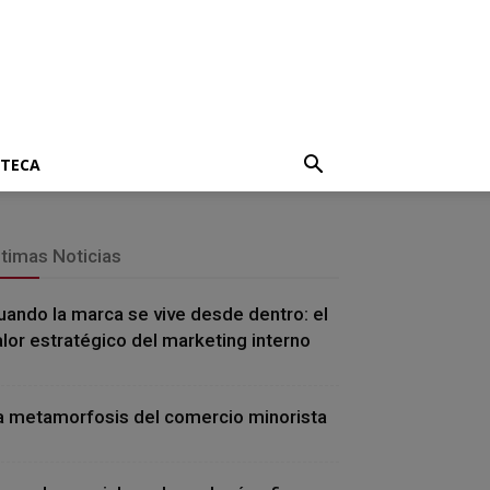
OTECA
ltimas Noticias
uando la marca se vive desde dentro: el
alor estratégico del marketing interno
a metamorfosis del comercio minorista