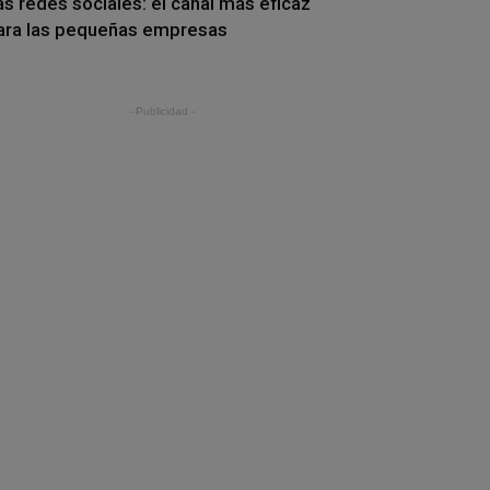
as redes sociales: el canal más eficaz
ara las pequeñas empresas
- Publicidad -