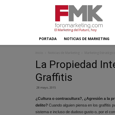
FMK
–
Foromarketing
El Marketing del Futuro, hoy
PORTADA
NOTICIAS DE MARKETING
Inicio
Noticias de Marketing
Marketing Estratégic
La Propiedad Inte
Graffitis
28 mayo, 2015
¿Cultura o contracultura?, ¿Agresión a la p
delito?
Cuando alguien piensa en los graffitis pu
sistema e incluso de dudoso gusto o, por el cont