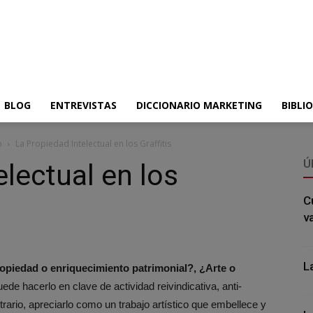
BLOG
ENTREVISTAS
DICCIONARIO MARKETING
BIBLI
o
La Propiedad Intelectual en los Graffitis
Ú
lectual en los
C
v
L
ropiedad o enriquecimiento patrimonial?, ¿Arte o
ede hacerlo en clave de actividad reivindicativa, anti-
rario, apreciarlo como un trabajo artístico que embellece y