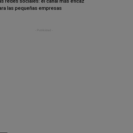
as redes sociales: el canal más eficaz
ara las pequeñas empresas
- Publicidad -