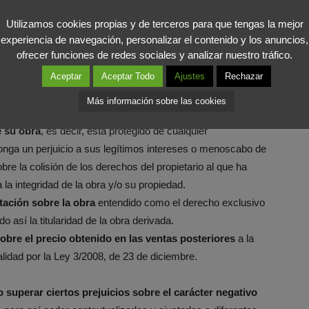
entra penalizada y limitada, ello no impide que
su autor
de propiedad intelectual derivados de su creación
, al
Utilizamos cookies propias y de terceros para que tengas la mejor
experiencia de navegación, personalizar el contenido y los anuncios,
ofrecer funciones de redes sociales y analizar nuestro tráfico.
echo de su creación,
sin necesidad de registro alguno
.
Aceptar
Aceptar Todo
Ajustes
Rechazar
in limitación alguna de
derechos a la paternidad o
Más información sobre las cookies
e su obra
, es decir, está protegido de cualquier
ponga un perjuicio a sus legítimos intereses o menoscabo de
bre la colisión de los derechos del propietario al que ha
 la integridad de la obra y/o su propiedad.
tación sobre la obra
entendido como el derecho exclusivo
o así la titularidad de la obra derivada.
sobre el precio obtenido en las ventas posteriores
a la
alidad por la Ley 3/2008, de 23 de diciembre.
o superar ciertos prejuicios sobre el carácter negativo