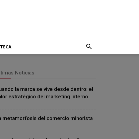
OTECA
ltimas Noticias
uando la marca se vive desde dentro: el
alor estratégico del marketing interno
a metamorfosis del comercio minorista