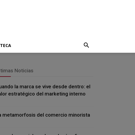
OTECA
ltimas Noticias
uando la marca se vive desde dentro: el
alor estratégico del marketing interno
a metamorfosis del comercio minorista