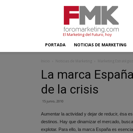
FMK
–
Foromarketing
El Marketing del Futuro, hoy
PORTADA
NOTICIAS DE MARKETING
Inicio
Noticias de Marketing
Marketing Estratégic
La marca España,
de la crisis
15 junio, 2010
Aumentar la actividad y dejar de reducir, ésa es
destinos. Hay que dinamizar el mercado, buscar
explotar. Para ello, la marca España es esenci