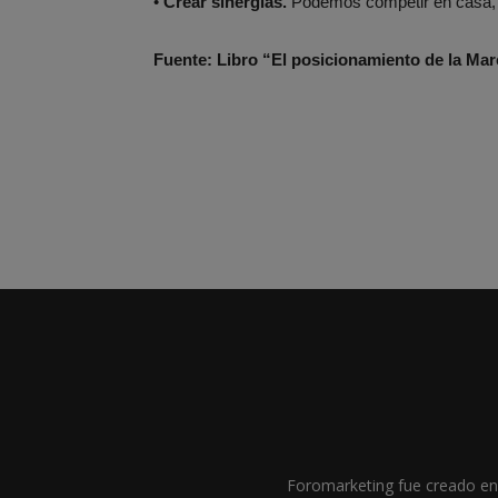
•
Crear sinergias.
Podemos competir en casa, p
Fuente: Libro “El posicionamiento de la Mar
Foromarketing fue creado en 