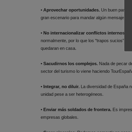
•
Aprovechar oportunidades.
Un buen partido 
gran escenario para mandar algún mensaje in
•
No internacionalizar conflictos internos.
Tod
normalmente, por lo que los “trapos sucios” ta
quedaran en casa.
•
Sacudirnos los complejos.
Nada de pecar de 
sector del turismo lo viene haciendo TourEspañ
•
Integrar, no diluir.
La diversidad de España n
unidad pese a ser heterogéneos.
•
Enviar más soldados de frontera.
Es impresc
empresas globales.