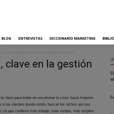
BLOG
ENTREVISTAS
DICCIONARIO MARKETING
BIBLI
o
La marca España, clave en la gestión de la crisis
Ú
 clave en la gestión
C
v
L
 la clave para tratar de encaminar la crisis hacia mejores
 a los clientes donde estén, buscar los nichos aún por
al, ya que conlleva más trabajo, más ventas, más empleo