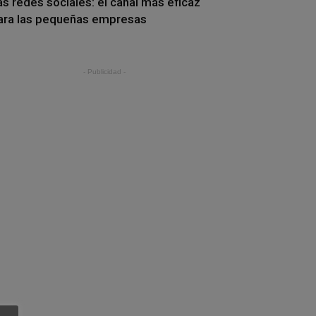
as redes sociales: el canal más eficaz
ara las pequeñas empresas
- Publicidad -