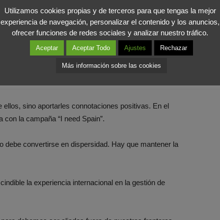
Utilizamos cookies propias y de terceros para que tengas la mejor
de fútbol que tenga mucha audiencia en el extranjero es un
experiencia de navegación, personalizar el contenido y los anuncios,
teresante…
ofrecer funciones de redes sociales y analizar nuestro tráfico.
Aceptar
Aceptar Todo
Ajustes
Rechazar
o lo que sucede dentro de nuestras fronteras las traspasa
Más información sobre las cookies
mbién se airean. Nuestra imagen sería más limpia si se
ellos, sino aportarles connotaciones positivas. En el
a con la campaña “I need Spain”.
o debe convertirse en dispersidad. Hay que mantener la
indible la experiencia internacional en la gestión de