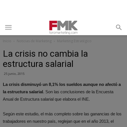
Inicio
Noticias de Marketing
Marketing Estratégico
La crisis no cambia la
estructura salarial
25 junio, 2015
La crisis disminuyó un 8,1% los sueldos aunque no afectó a
la estructura salarial
. Son las conclusiones de la Encuesta
Anual de Estructura salarial que elabora el INE.
Según este estudio, el más completo sobre las ganancias de los
trabajadores en nuestro país, reglejan que en el año 2013, el