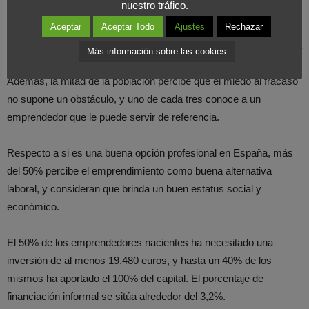
nuestro tráfico.
innovación desde el consumidor y el acceso a infraestructuras y
Aceptar
Aceptar Todo
Ajustes
Rechazar
servicios. Como obstáculos, han destacado las políticas
gubernamentales (trabas burocráticas e impuestos) y el acceso a
Más información sobre las cookies
financiación (complejo para las empresas de nueva creación).
Además, la mitad de la población percibe que el miedo al fracaso
no supone un obstáculo, y uno de cada tres conoce a un
emprendedor que le puede servir de referencia.
Respecto a si es una buena opción profesional en España, más
del 50% percibe el emprendimiento como buena alternativa
laboral, y consideran que brinda un buen estatus social y
económico.
El 50% de los emprendedores nacientes ha necesitado una
inversión de al menos 19.480 euros, y hasta un 40% de los
mismos ha aportado el 100% del capital. El porcentaje de
financiación informal se sitúa alrededor del 3,2%.