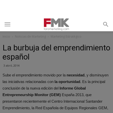
Inicio
Noticias de Marketing
Marketing Estratégico
La burbuja del emprendimiento
español
3 abril, 2014
Sube el emprendimiento movido por la
necesidad
, y disminuyen
las iniciativas relacionadas con
la oportunidad
. Es la principal
conclusión de la nueva edición del
Informe Global
Entrepreneurship Monitor (GEM)
España 2013, que
presentaron recientemente el Centro Internacional Santander
Emprendimiento, la Red Española de Equipos Regionales GEM,