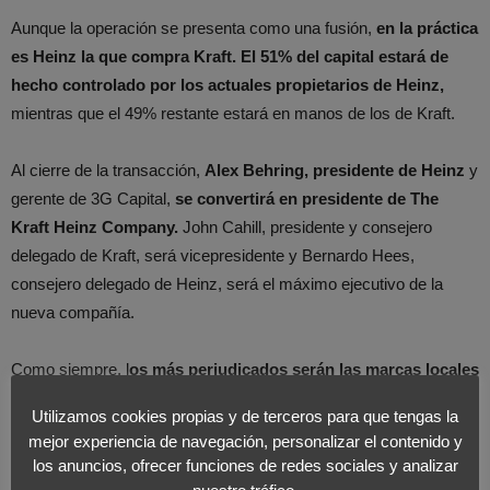
Aunque la operación se presenta como una fusión,
en la práctica
es Heinz la que compra Kraft. El 51% del capital estará de
hecho controlado por los actuales propietarios de Heinz,
mientras que el 49% restante estará en manos de los de Kraft.
Al cierre de la transacción,
Alex Behring, presidente de Heinz
y
gerente de 3G Capital,
se convertirá en presidente de The
Kraft Heinz Company.
John Cahill, presidente y consejero
delegado de Kraft, será vicepresidente y Bernardo Hees,
consejero delegado de Heinz, será el máximo ejecutivo de la
nueva compañía.
Como siempre, l
os más perjudicados serán las marcas locales
y artesanas
que, si antes tenían difícil la supervivencia, ahora la
Utilizamos cookies propias y de terceros para que tengas la
presión de estos dos gigantes unidos pondrá a prueba la
mejor experiencia de navegación, personalizar el contenido y
resistencia de más de una.
los anuncios, ofrecer funciones de redes sociales y analizar