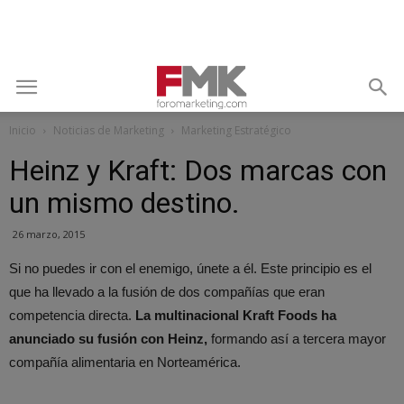
Inicio
Noticias de Marketing
Marketing Estratégico
Heinz y Kraft: Dos marcas con
un mismo destino.
26 marzo, 2015
Si no puedes ir con el enemigo, únete a él. Este principio es el
que ha llevado a la fusión de dos compañías que eran
competencia directa.
La multinacional Kraft Foods ha
anunciado su fusión con Heinz,
formando así a tercera mayor
compañía alimentaria en Norteamérica.