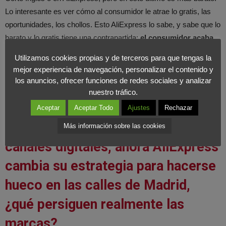
Lo interesante es ver cómo al consumidor le atrae lo gratis, las
oportunidades, los chollos. Esto AliExpress lo sabe, y sabe que lo
barato y lo gratis tiene una contrapartida:
el consumidor acaba
gastando más en tu marca de lo que se pensaba.
Al final el
Utilizamos cookies propias y de terceros para que tengas la
consumidor tiene un poder adquisitivo medio bajo y es muy
mejor experiencia de navegación, personalizar el contenido y
sensible al precio.
los anuncios, ofrecer funciones de redes sociales y analizar
nuestro tráfico.
Hace días, el Corte Ingles cambió
Aceptar
Aceptar Todo
Ajustes
Rechazar
su estrategia para enfocarse en
Más información sobre las cookies
canales digitales, ahora AliExpress
cambia su estrategia para hacerse
hueco en las calles de Madrid,
¿qué persiguen realmente las
marcas?