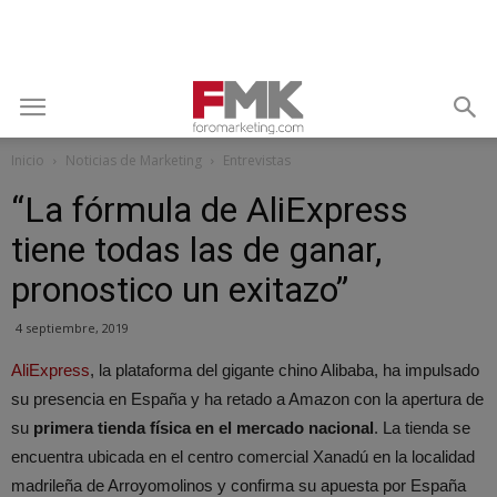
Inicio
Noticias de Marketing
Entrevistas
“La fórmula de AliExpress
tiene todas las de ganar,
pronostico un exitazo”
4 septiembre, 2019
AliExpress
, la plataforma del gigante chino Alibaba, ha impulsado
su presencia en España y ha retado a Amazon con la apertura de
su
primera tienda física en el mercado nacional
. La tienda se
encuentra ubicada en el centro comercial Xanadú en la localidad
madrileña de Arroyomolinos y confirma su apuesta por España