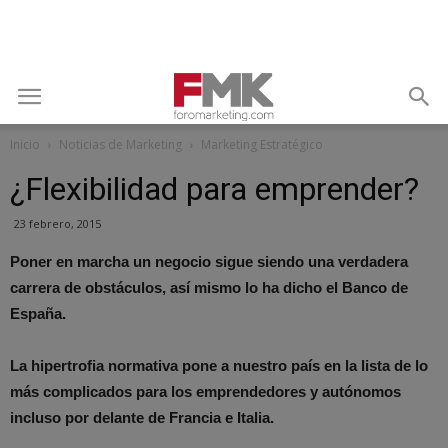
Inicio
Noticias de Marketing
Marketing Estratégico
¿Flexibilidad para emprender?
23 febrero, 2015
Poner en marcha un negocio sigue siendo una verdadera
carrera de obstáculos, así mismo lo ha dicho el Banco de
España.
La hipertrofia normativa pone a nuestro país en la lista de lo
más complicados para los emprendedores y autónomos
incluso por delante de Francia e Italia.