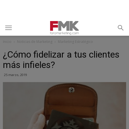
Inicio
Noticias de Marketing
Marketing Estratégico
¿Cómo fidelizar a tus clientes
más infieles?
25 marzo, 2019