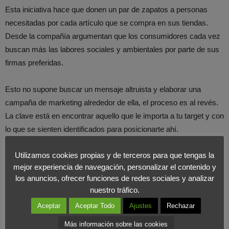
Esta iniciativa hace que donen un par de zapatos a personas
necesitadas por cada artículo que se compra en sus tiendas.
Desde la compañía argumentan que los consumidores cada vez
buscan más las labores sociales y ambientales por parte de sus
firmas preferidas.
Esto no supone buscar un mensaje altruista y elaborar una
campaña de marketing alrededor de ella, el proceso es al revés.
La clave está en encontrar aquello que le importa a tu target y con
lo que se sienten identificados para posicionarte ahí.
Starbucks, practicidad ante todo
Utilizamos cookies propias y de terceros para que tengas la
mejor experiencia de navegación, personalizar el contenido y
los anuncios, ofrecer funciones de redes sociales y analizar
La famosa cadena de cafeterías empezó por convertir cada uno
nuestro tráfico.
de sus locales en una experiencia para sus clientes. La
Aceptar
Aceptar Todo
Ajustes
Rechazar
decoración y los aromas que desprenden estos entornos evocan
modernidad y sostenibilidad, dos valores que identifican a la
Más información sobre las cookies