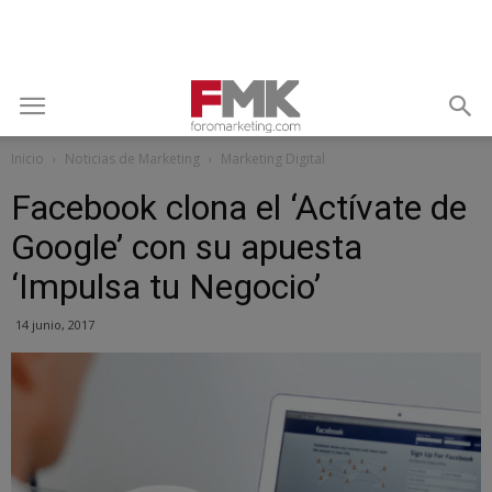
Inicio
Noticias de Marketing
Marketing Digital
Facebook clona el ‘Actívate de
Google’ con su apuesta
‘Impulsa tu Negocio’
14 junio, 2017