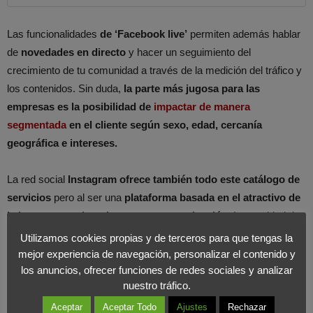
Las funcionalidades
de ‘Facebook live’
permiten además hablar
de
novedades en directo
y hacer un seguimiento del
crecimiento de tu comunidad a través de la medición del tráfico y
los contenidos. Sin duda,
la parte más jugosa para las
empresas es la posibilidad de
impactar de manera
segmentada
en el cliente según sexo, edad, cercanía
geográfica e intereses.
La red social
Instagram ofrece también todo este catálogo de
servicios
pero al ser una
plataforma basada en el atractivo de
la imagen
,
requiere de una mayor producción
. La cantidad de
aplicaciones que existen en el mercado para grabar vídeos,
Utilizamos cookies propias y de terceros para que tengas la
hacer fotografías o elaborar montajes, hacen relativamente fácil
mejor experiencia de navegación, personalizar el contenido y
los anuncios, ofrecer funciones de redes sociales y analizar
este trabajo. Es más, el propio
Instagram cuenta con la
nuestro tráfico.
aplicación Boomerang, que convierte ráfagas de fotos en
vídeos cíclicos o hyperlapse
, que
estabiliza las imágenes
Aceptar
Aceptar Todo
Ajustes
Rechazar