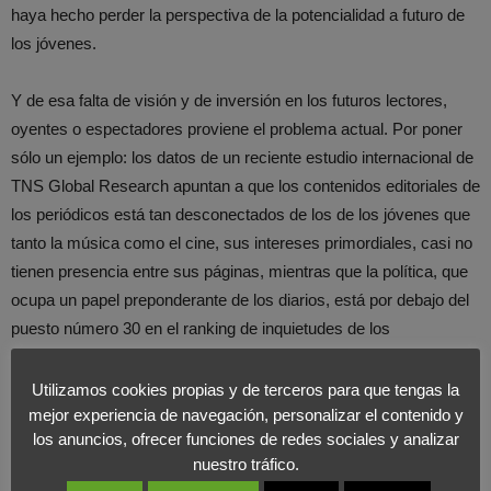
haya hecho perder la perspectiva de la potencialidad a futuro de
los jóvenes.
Y de esa falta de visión y de inversión en los futuros lectores,
oyentes o espectadores proviene el problema actual. Por poner
sólo un ejemplo: los datos de un reciente estudio internacional de
TNS Global Research apuntan a que los contenidos editoriales de
los periódicos está tan desconectados de los de los jóvenes que
tanto la música como el cine, sus intereses primordiales, casi no
tienen presencia entre sus páginas, mientras que la política, que
ocupa un papel preponderante de los diarios, está por debajo del
puesto número 30 en el ranking de inquietudes de los
adolescentes.
Utilizamos cookies propias y de terceros para que tengas la
Puede que alguien piense que los mass media se deban en
mejor experiencia de navegación, personalizar el contenido y
los anuncios, ofrecer funciones de redes sociales y analizar
primer lugar a los intereses de su audiencia actual, que es de la
nuestro tráfico.
que viven en el presente, pero el hecho es que los medios