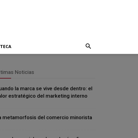
OTECA
ltimas Noticias
uando la marca se vive desde dentro: el
alor estratégico del marketing interno
a metamorfosis del comercio minorista