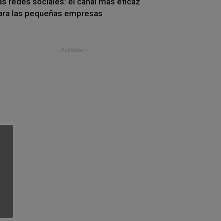
as redes sociales: el canal más eficaz
ara las pequeñas empresas
- Publicidad -