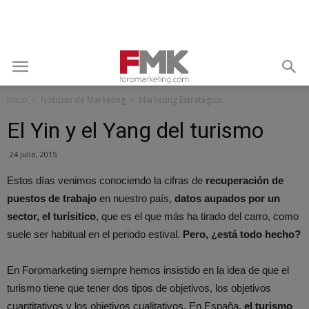
Inicio
Noticias de Marketing
Marketing Estratégico
El Yin y el Yang del turismo
24 julio, 2015
Estos días venimos conociendo la cifras de
recuperación de
puestos de trabajo
en nuestro país,
datos aupados por un
sector, el turísitico
, que es el que más ha tirado del carro, como
suele ser habitual en el periodo estival.
Pero, ¿está todo hecho?
En Foromarketing siempre hemos insistido en la idea de que el
turismo tiene que tener dos tipos de objetivos, los objetivos
cuantitativos y los objetivos cualitativos. En España,
el turismo