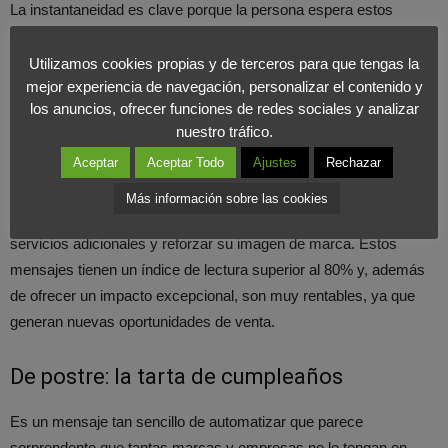
La instantaneidad es clave porque la persona espera estos
mensajes. Abra un nuevo canal de marketing y de venta
retomando el control de los mensajes de correo electrónico
Utilizamos cookies propias y de terceros para que tengas la
mejor experiencia de navegación, personalizar el contenido y
transaccionales, que en demasiadas ocasiones se gestionan
los anuncios, ofrecer funciones de redes sociales y analizar
mediante un servicio informático.
nuestro tráfico.
Aceptar
Aceptar Todo
Ajustes
Rechazar
Aproveche este momento único para explotar estos mensajes de
notificación y marketing, integrar en ellos
ofertas
Más información sobre las cookies
promocionales
, proponer productos complementarios o
servicios adicionales y reforzar su imagen de marca. Estos
mensajes tienen un índice de lectura superior al 80% y, además
de ofrecer un impacto excepcional, son muy rentables, ya que
generan nuevas oportunidades de venta.
De postre: la tarta de cumpleaños
Es un mensaje tan sencillo de automatizar que parece
sorprendente que tantas marcas y empresas no lo tengan en