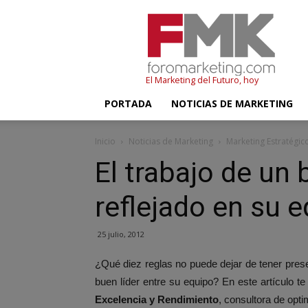
FMK
–
Foromarketing
El Marketing del Futuro, hoy
PORTADA
NOTICIAS DE MARKETING
Inicio
Noticias de Marketing
Marketing Estratégic
El trabajo de un 
reflejado en su 
25 julio, 2012
¿Qué diez reglas no puede dejar de tener prese
buen líder entre su equipo? En este artículo t
Excelencia y Rendimiento
, consultora de opti