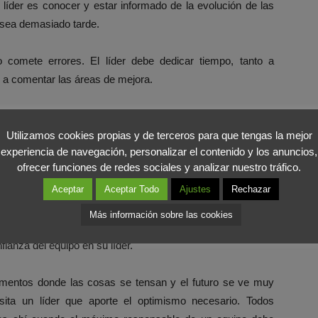
 líder es conocer y estar informado de la evolución de las
 sea demasiado tarde.
comete errores. El líder debe dedicar tiempo, tanto a
o a comentar las áreas de mejora.
n dañinas para una organización como escuchar a su líder
ona, ¿para qué tocarlo?. Los métodos de trabajo y los
Utilizamos cookies propias y de terceros para que tengas la mejor
experiencia de navegación, personalizar el contenido y los anuncios,
que las personas del equipo para darse cuenta y presentar
ofrecer funciones de redes sociales y analizar nuestro tráfico.
equipo, su responsable debe ser capaz de sacar lo mejor de
Aceptar
Aceptar Todo
Ajustes
Rechazar
Más información sobre las cookies
de una persona tarda mucho en construirse y nada en
ianza del equipo en su líder.
entos donde las cosas se tensan y el futuro se ve muy
ita un líder que aporte el optimismo necesario. Todos