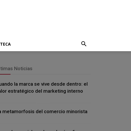
OTECA
ltimas Noticias
uando la marca se vive desde dentro: el
alor estratégico del marketing interno
a metamorfosis del comercio minorista