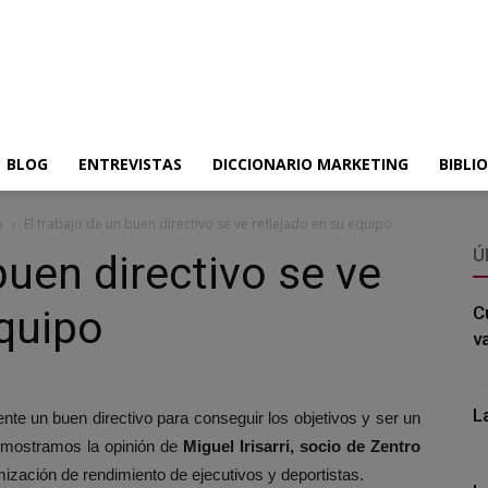
BLOG
ENTREVISTAS
DICCIONARIO MARKETING
BIBLI
o
El trabajo de un buen directivo se ve reflejado en su equipo
Ú
buen directivo se ve
equipo
C
v
L
nte un buen directivo para conseguir los objetivos y ser un
e mostramos la opinión de
Miguel Irisarri, socio de Zentro
mización de rendimiento de ejecutivos y deportistas.