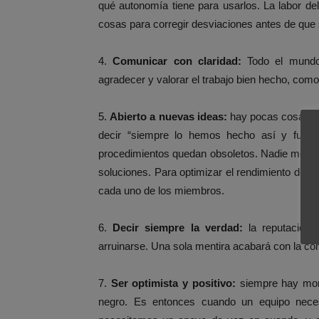
qué autonomía tiene para usarlos. La labor del
cosas para corregir desviaciones antes de que
4.
Comunicar con claridad:
Todo el mundo 
agradecer y valorar el trabajo bien hecho, com
5.
Abierto a nuevas ideas:
hay pocas cosas ta
decir “siempre lo hemos hecho así y funci
procedimientos quedan obsoletos. Nadie mejor 
soluciones. Para optimizar el rendimiento del 
cada uno de los miembros.
6.
Decir siempre la verdad:
la reputación 
arruinarse. Una sola mentira acabará con la conf
7.
Ser optimista y positivo:
siempre hay mom
negro. Es entonces cuando un equipo neces