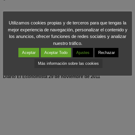
R.
Observo a los nativos digitales (los nacidos después de 1980)
y no se acercan al papel. No tienen con él la relación afectiva que
Utilizamos cookies propias y de terceros para que tengas la
tenemos las personas de mi generación y de las anteriores. No
mejor experiencia de navegación, personalizar el contenido y
los anuncios, ofrecer funciones de redes sociales y analizar
creo que lo viva, pero es muy posible que llegue. También, en
nuestro tráfico.
parte, forzado por razones medioambientales.
Aceptar
Aceptar Todo
Ajustes
Rechazar
Entrevista a Sonia Franco
Más información sobre las cookies
Diario El Economista 29 de noviembre de 2011