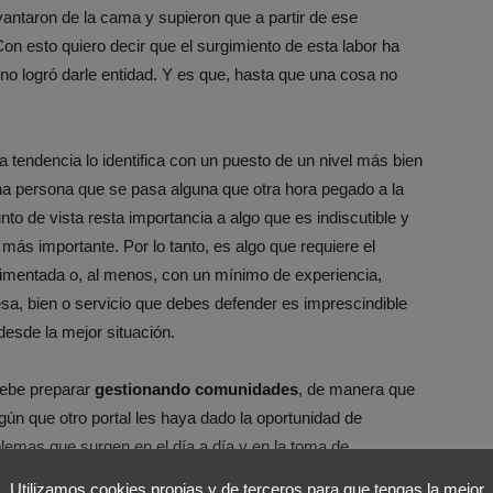
ntaron de la cama y supieron que a partir de ese
 esto quiero decir que el surgimiento de esta labor ha
ino logró darle entidad. Y es que, hasta que una cosa no
a tendencia lo identifica con un puesto de un nivel más bien
na persona que se pasa alguna que otra hora pegado a la
to de vista resta importancia a algo que es indiscutible y
más importante. Por lo tanto, es algo que requiere el
rimentada o, al menos, con un mínimo de experiencia,
a, bien o servicio que debes defender es imprescindible
 desde la mejor situación.
debe preparar
gestionando comunidades
, de manera que
lgún que otro portal les haya dado la oportunidad de
lemas que surgen en el día a día y en la toma de
rescindible porque es del único modo en que se aprenden
Utilizamos cookies propias y de terceros para que tengas la mejor