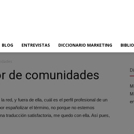
BLOG
ENTREVISTAS
DICCIONARIO MARKETING
BIBLI
nidades
D
stor de comunidades
Má
Ma
 red, y fuera de ella, cuál es el perfil profesional de un
e
por españolizar el término, no porque no estemos
a traducción satisfactoria, me quedo con ella. Así pues,