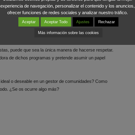
car.
experiencia de navegación, personalizar el contenido y los anuncios,
ofrecer funciones de redes sociales y analizar nuestro tráfico.
ad de una
formación específica
que sirva de garantía y
Aceptar
Aceptar Todo
Ajustes
Rechazar
 de los que piensa que todo lo que se aprenda será de
Más información sobre las cookies
nsación de
celo profesional exacerbado
y recelo de
vadores de la causa. Por otro lado, y en su descargo, ante
distas, puede que sea la única manera de hacerse respetar.
dora de dichos programas y pretende asumir un papel
il ideal o deseable en un gestor de comunidades? Como
 todo. ¿Se os ocurre algo más?