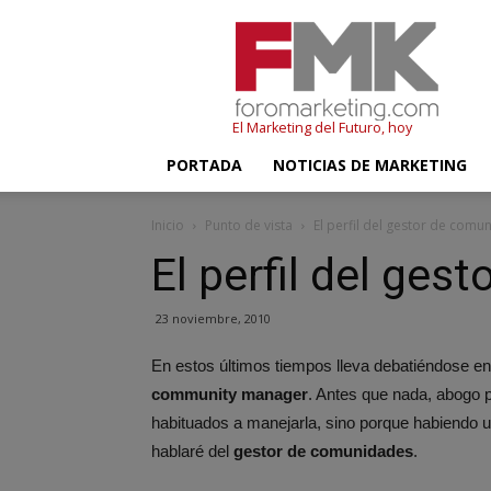
FMK
–
Foromarketing
El Marketing del Futuro, hoy
PORTADA
NOTICIAS DE MARKETING
Inicio
Punto de vista
El perfil del gestor de comu
El perfil del ge
23 noviembre, 2010
En estos últimos tiempos lleva debatiéndose en la
community manager
. Antes que nada, abogo 
habituados a manejarla, sino porque habiendo un
hablaré del
gestor de comunidades
.