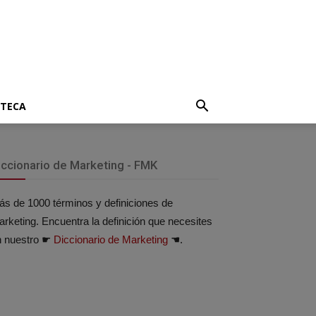
OTECA
iccionario de Marketing - FMK
s de 1000 términos y definiciones de
rketing. Encuentra la definición que necesites
n nuestro ☛
Diccionario de Marketing
☚.