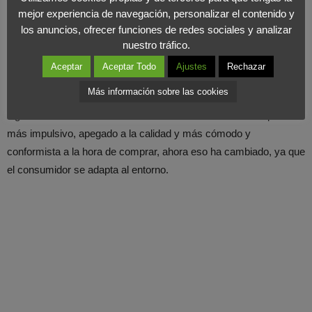
aumento de las compras a través de este nuevo canal que puede
mejor experiencia de navegación, personalizar el contenido y
terminar de irrumpir durante este año.
los anuncios, ofrecer funciones de redes sociales y analizar
nuestro tráfico.
En definitiva, nos encontramos con un
consumidor más
Aceptar
Aceptar Todo
Ajustes
Rechazar
reflexivo
, más reacio a consumir y que guía su gasto por el
Más información sobre las cookies
precio, una evolución acelerada por la crisis y los menores
ingresos familiares. Si años atrás hablábamos de un comprador
más impulsivo, apegado a la calidad y más cómodo y
conformista a la hora de comprar, ahora eso ha cambiado, ya que
el consumidor se adapta al entorno.