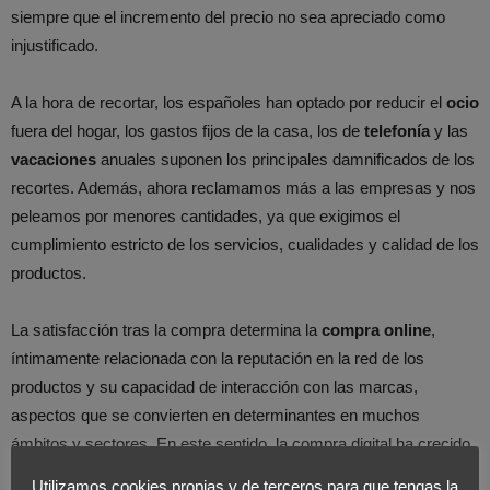
siempre que el incremento del precio no sea apreciado como
injustificado.
A la hora de recortar, los españoles han optado por reducir el
ocio
fuera del hogar, los gastos fijos de la casa, los de
telefonía
y las
vacaciones
anuales suponen los principales damnificados de los
recortes. Además, ahora reclamamos más a las empresas y nos
peleamos por menores cantidades, ya que exigimos el
cumplimiento estricto de los servicios, cualidades y calidad de los
productos.
La satisfacción tras la compra determina la
compra online
,
íntimamente relacionada con la reputación en la red de los
productos y su capacidad de interacción con las marcas,
aspectos que se convierten en determinantes en muchos
ámbitos y sectores. En este sentido, la compra digital ha crecido
un 18% según Emarketer.com, por lo que se espera un paulatino
Utilizamos cookies propias y de terceros para que tengas la