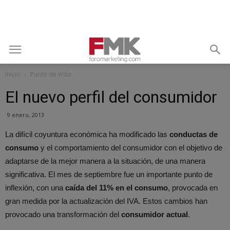
Inicio
Punto de vista
El nuevo perfil del consumidor
9 enero, 2013
La difícil coyuntura económica ha modificado las
conductas de
consumo
y el comportamiento del consumidor con el objetivo de
adaptarse de la mejor manera a la situación, de una manera
significativa. El mes de septiembre fue un importante punto de
inflexión, con una
caída del 11% en el consumo
, provocada en
gran medida por la actualización del IVA. Estos cambios han
provocado una transformación del
consumidor actual
.