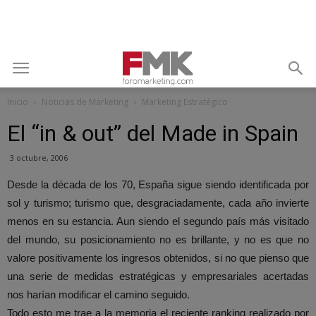
Inicio
Noticias de Marketing
Marketing Estratégico
El “in & out” del Made in Spain
3 octubre, 2006
Desde la década de los 70, España sigue siendo identificada por
sol y turismo; turismo que, desgraciadamente, cada año invierte
menos en su estancia. Aun siendo el segundo país más visitado
del mundo, su posicionamiento no es brillante, y no es que no
valore positivamente los ingresos obtenidos, si no que pienso que
una serie de medidas estratégicas y empresariales acertadas
nos harían modificar el camino seguido.
Todo esto me trae a la memoria el reciente ranking realizado por