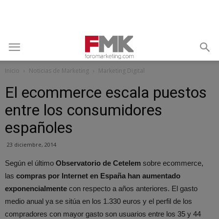
Inicio
Noticias de Marketing
Marketing Digital
El ecommerce escala puestos
entre los consumidores
españoles
23 diciembre, 2014
Según el último
Observatorio de Cetelem
sobre ecommerce,
las
compras por Internet en España han aumentado
exponencialmente
con respecto a años anteriores. El gasto
medio anual ya se sitúa en los 1.330 euros y el perfil de los
compradores con mayor gasto son usuarios entre los 35 y 44