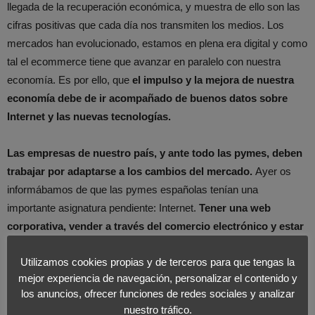
llegada de la recuperación económica, y muestra de ello son las
cifras positivas que cada día nos transmiten los medios. Los
mercados han evolucionado, estamos en plena era digital y como
tal el ecommerce tiene que avanzar en paralelo con nuestra
economía. Es por ello, que
el impulso y la mejora de nuestra
economía debe de ir acompañado de buenos datos sobre
Internet y las nuevas tecnologías.
Las empresas de nuestro país, y ante todo las pymes, deben
trabajar por adaptarse a los cambios del mercado.
Ayer os
informábamos de que las pymes españolas tenían una
importante asignatura pendiente: Internet.
Tener una web
corporativa, vender a través del comercio electrónico y estar
presente en las redes sociales, son objetivos de máxima
Utilizamos cookies propias y de terceros para que tengas la
prioridad
para todas las empresas que quieran garantizar su
mejor experiencia de navegación, personalizar el contenido y
supervivencia en el mercado.
los anuncios, ofrecer funciones de redes sociales y analizar
nuestro tráfico.