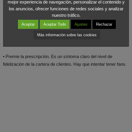
mejor experiencia de navegación, personalizar el contenido y
• Aporte al programa un valor añadido que lo diferencie
los anuncios, ofrecer funciones de redes sociales y analizar
claramente de la posible competencia y lo posicione en la mente
nuestro tráfico.
del cliente como proveedor incuestionable.
Aceptar
Aceptar Todo
Ajustes
Rechazar
• Interactúe con el cliente de forma continua. Las redes sociales y
Más información sobre las cookies
las nuevas tecnologías facilitan esta tarea.
• Premie la prescripción. Es un síntoma claro del nivel de
fidelización de la cartera de clientes. Hay que intentar tener fans.