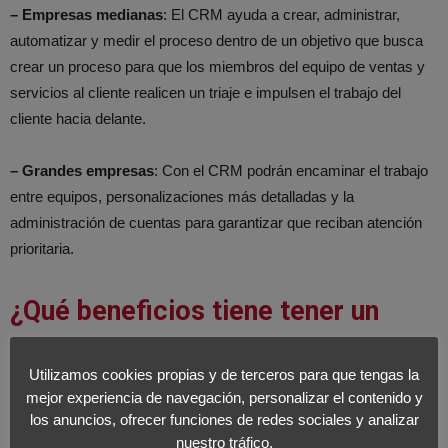
– Empresas medianas
: El CRM ayuda a crear, administrar,
automatizar y medir el proceso dentro de un objetivo que busca
crear un proceso para que los miembros del equipo de ventas y
servicios al cliente realicen un triaje e impulsen el trabajo del
cliente hacia delante.
– Grandes empresas
: Con el CRM podrán encaminar el trabajo
entre equipos, personalizaciones más detalladas y la
administración de cuentas para garantizar que reciban atención
prioritaria.
¿Qué beneficios tiene tener un
CRM?
Utilizamos cookies propias y de terceros para que tengas la
mejor experiencia de navegación, personalizar el contenido y
Podemos observar que el mercado cuenta con decenas de
los anuncios, ofrecer funciones de redes sociales y analizar
software. El sistema de CRM está basado en la nube y permite a
nuestro tráfico.