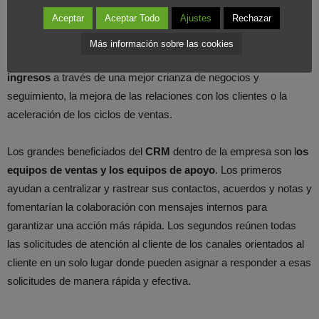
más de 300,000 empresas ofrecer experiencias de clientes
Aceptar
Aceptar Todo
Ajustes
Rechazar
sobresalientes al romper las barreras de sus mercados.
Más información sobre las cookies
Entre sus beneficios podemos encontrar el
aumento de
ingresos
a través de una mejor crianza de negocios y
seguimiento, la mejora de las relaciones con los clientes o la
aceleración de los ciclos de ventas.
Los grandes beneficiados del
CRM
dentro de la empresa son l
os
equipos de ventas y los equipos de apoyo
. Los primeros
ayudan a centralizar y rastrear sus contactos, acuerdos y notas y
fomentarían la colaboración con mensajes internos para
garantizar una acción más rápida. Los segundos reúnen todas
las solicitudes de atención al cliente de los canales orientados al
cliente en un solo lugar donde pueden asignar a responder a esas
solicitudes de manera rápida y efectiva.