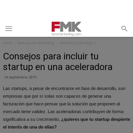
Inicio
Noticias de Marketing
Marketing Estratégico
Consejos para incluir tu
startup en una aceleradora
14 septiembre, 2015
Las startups, a pesar de encontrarse en fase de desarrollo, son
empresas que por sí solas son capaces de generar una
facturación que hace pensar que la solución que proponen al
mercado tiene validez. Las aceleradoras contribuyen de forma
significativa a su crecimiento,
¿quieres que tu startup despierte
el interés de una de ellas?