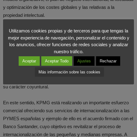
y optimización de los costes globales y las relativas a la
propiedad intelectual.
Utilizamos cookies propias y de terceros para que tengas la
En KPMG somos conscientes de la importancia del salto al
mejor experiencia de navegación, personalizar el contenido y
exterior y de todo lo que este proceso implica para las empresas
los anuncios, ofrecer funciones de redes sociales y analizar
españolas (en especial, a las PYMES), y en consecuencia,
nuestro tráfico.
hemos decidido apostar con fuerza por la internacionalización de
Aceptar
Aceptar Todo
Ajustes
Rechazar
la economía española, apalancando esfuerzos públicos y
privados con el objetivo de que la internacionalización pase a ser
Más información sobre las cookies
un componente estructural de nuestra economía, abandonando
su carácter coyuntural.
En este sentido, KPMG está realizando un importante esfuerzo
comercial ofreciendo sus servicios de internacionalización a las
PYMES españolas y ejemplo de ello es el acuerdo firmado con el
Banco Santander, cuyo objetivo es revitalizar el proceso de
internacionalización de las pequeñas y medianas empresas. A