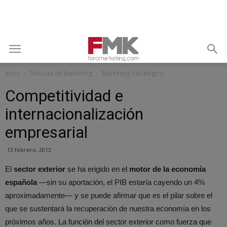
Inicio
Noticias de Marketing
Marketing Estratégico
Competitividad e
internacionalización
empresarial
13 febrero, 2013
El
sector exterior
se ha erigido en el
motor de la economía
española
—sin su aportación, el PIB estaría cayendo un 4%
aproximadamente— y se puede afirmar que es el pilar sobre el
que se sustentará la recuperación de nuestra economía en los
próximos años. La función del sector exterior como fuerza que