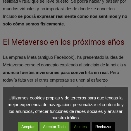
realidad virtual que se lleve puesto. Se podrá hablar y pasear por
mundos virtuales y no importará desde donde se conecten.
Incluso
se podrá expresar realmente como nos sentimos y no
solo cómo somos físicamente.
El Metaverso en los próximos años
La empresa Meta (antiguo Facebook), ha presentado la idea del
Metaverso como el concepto explicado al principio de la noticia y
anuncia fuertes inversiones para convertirla en real.
Pero
todavía falta ver si otras empresas se unen al esfuerzo
económico para crear tecnologías que lo hagan posible.
Utilizamos cookies propias y de terceros para que tengas la
Aún no se dispone de las tecnologías que pueden hacer real este
mejor experiencia de navegación, personalizar el contenido y
concepto y no se tiene dispositivos de realidad virtual que
los anuncios, ofrecer funciones de redes sociales y analizar
nuestro tráfico.
realmente hagan movernos como si estuviéramos dentro de ese
universo de forma realista. También falta infraestructura en
Aceptar
Aceptar Todo
Ajustes
Rechazar