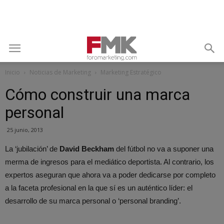
Inicio
Noticias de Marketing
Marketing Estratégico
Cómo construir una marca
personal
25 junio, 2013
La ‘jubilación’ de
David Beckham
del fútbol no va a suponer una
merma de ingresos para el mediático deportista. Al contrario, los
expertos aseguran que ahora va a poder dedicarse por completo
a la faceta profesional en la que sí es un auténtico líder: el
desarrollo de su marca personal o ‘personal branding’.