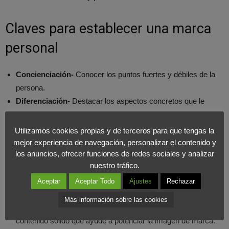
Claves para establecer una marca
personal
Concienciación-
Conocer los puntos fuertes y débiles de la
persona.
Diferenciación-
Destacar los aspectos concretos que le
hacen diferente con respecto a otros perfiles profesionales.
Identificación-
Definir con qué variable empresarial se quiere
Utilizamos cookies propias y de terceros para que tengas la
identificar al personaje cuya marca personal se va a
mejor experiencia de navegación, personalizar el contenido y
los anuncios, ofrecer funciones de redes sociales y analizar
desarrollar.
nuestro tráfico.
Atribuciones-
Identificar variables, comportamientos y
actitudes que refuercen sus elementos diferenciales en
Aceptar
Aceptar Todo
Ajustes
Rechazar
relación con su perfil.
Más información sobre las cookies
Contenidos-
El valor diferencial debe ir respaldado por un
contenido sólido que ayude a potenciar la imagen de marca.