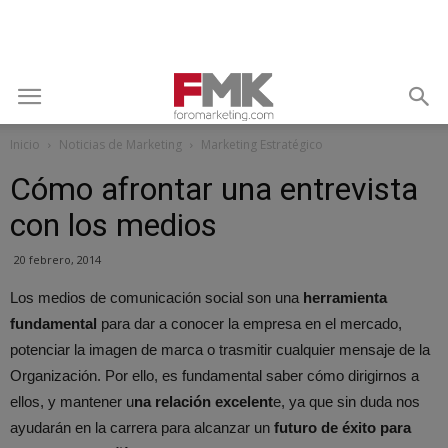
Inicio
Noticias de Marketing
Marketing Estratégico
Cómo afrontar una entrevista
con los medios
20 febrero, 2014
Los medios de comunicación social son una
herramienta
fundamental
para dar a conocer la empresa en el mercado,
potenciar la imagen de marca o trasmitir cualquier mensaje de la
Organización. Por ello, es fundamental saber cómo dirigirnos a
ellos, y mantener u
na relación excelent
e, ya que sin duda nos
ayudarán en la carrera para alcanzar un
futuro de éxito para