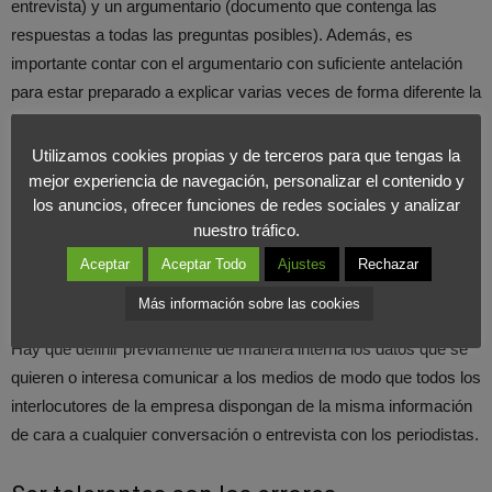
entrevista) y un argumentario (documento que contenga las
respuestas a todas las preguntas posibles). Además, es
importante contar con el argumentario con suficiente antelación
para estar preparado a explicar varias veces de forma diferente la
idea principal que se quiere comunicar.
Utilizamos cookies propias y de terceros para que tengas la
Disponer de información escrita para centrar el discurso, así
mejor experiencia de navegación, personalizar el contenido y
los anuncios, ofrecer funciones de redes sociales y analizar
como para poder facilitársela al periodista en caso necesario, nos
nuestro tráfico.
dará confianza, seriedad y credibilidad antes los medios. Es
también de vital importancia disponer de material gráfico, “off y on
Aceptar
Aceptar Todo
Ajustes
Rechazar
line”… para ilustrar la información que estamos facilitando.
Más información sobre las cookies
Hay que definir previamente de manera interna los datos que se
quieren o interesa comunicar a los medios de modo que todos los
interlocutores de la empresa dispongan de la misma información
de cara a cualquier conversación o entrevista con los periodistas.