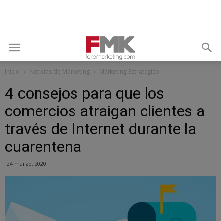
Inicio
Noticias de Marketing
Marketing Estratégico
4 consejos para que los
comercios atraigan clientes a
través de Internet durante la
cuarentena
24 marzo, 2020