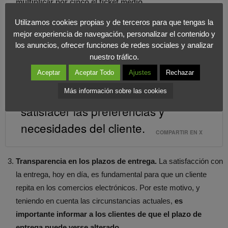
multiplicar por cinco el ticket medio.
Ampliar los métodos de pago disponibles.
Es importante
Utilizamos cookies propias y de terceros para que tengas la
que las webs de los comercios pongan a disposición de los
mejor experiencia de navegación, personalizar el contenido y
clientes un mayor número de métodos de pago.
los anuncios, ofrecer funciones de redes sociales y analizar
nuestro tráfico.
Aceptar
Aceptar Todo
Ajustes
Rechazar
Ofrecer el mayor número de métodos
de pago posible es fundamental para
Más información sobre las cookies
satisfacer las preferencias y
necesidades del cliente.
COMPARTIR EN X
Transparencia en los plazos de entrega.
La satisfacción con
la entrega, hoy en día, es fundamental para que un cliente
repita en los comercios electrónicos. Por este motivo, y
teniendo en cuenta las circunstancias actuales,
es
importante informar a los clientes de que el plazo de
entrega puede verse alterado.