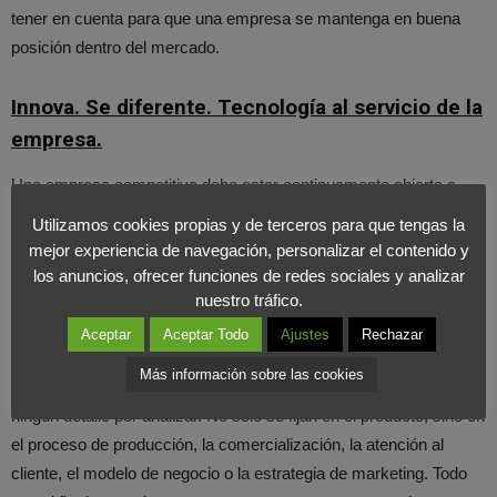
tener en cuenta para que una empresa se mantenga en buena
posición dentro del mercado.
Innova. Se diferente. Tecnología al servicio de la
empresa.
Una empresa competitiva debe estar continuamente abierta a
nuevas ideas. Las empresas más innovadoras, de hecho, son
Utilizamos cookies propias y de terceros para que tengas la
las que más potencia tienen en cuanto a competitividad se
mejor experiencia de navegación, personalizar el contenido y
refiere. Las empresas más importantes a nivel mundial son las
los anuncios, ofrecer funciones de redes sociales y analizar
nuestro tráfico.
tecnológicas, aquellas que agregan valor por medio del desarrollo
y la mejora de productos y servicios.
Aceptar
Aceptar Todo
Ajustes
Rechazar
Más información sobre las cookies
Este tipo de empresas son tan competitivas porque no se dejan
ningún detalle por analizar. No sólo se fijan en el producto, sino en
el proceso de producción, la comercialización, la atención al
cliente, el modelo de negocio o la estrategia de marketing. Todo