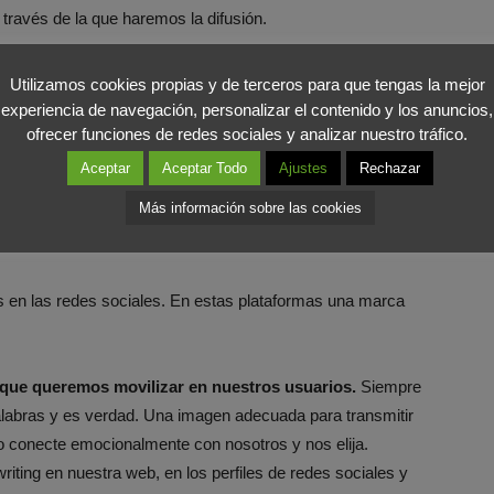
través de la que haremos la difusión.
as Redes Sociales alrededor de
Utilizamos cookies propias y de terceros para que tengas la mejor
experiencia de navegación, personalizar el contenido y los anuncios,
ofrecer funciones de redes sociales y analizar nuestro tráfico.
Aceptar
Aceptar Todo
Ajustes
Rechazar
doras gracias a un contenido que apele a los sentimientos
Más información sobre las cookies
 tipo de acciones emocionales, el usuario puede crear lazos
ficados con la marca.
 es en las redes sociales. En estas plataformas una marca
 que queremos movilizar en nuestros usuarios.
Siempre
labras y es verdad. Una imagen adecuada para transmitir
o conecte emocionalmente con nosotros y nos elija.
iting en nuestra web, en los perfiles de redes sociales y