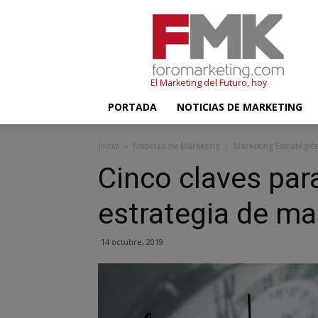
FMK
–
Foromarketing
El Marketing del Futuro, hoy
PORTADA
NOTICIAS DE MARKETING
Inicio
Noticias de Marketing
Marketing Estratégic
Cinco claves par
estrategia de ma
14 octubre, 2019