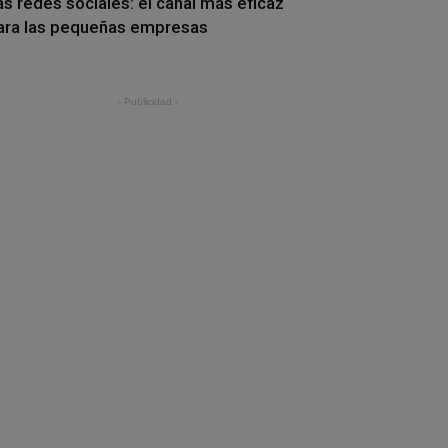
as redes sociales: el canal más eficaz
ara las pequeñas empresas
- Publicidad -