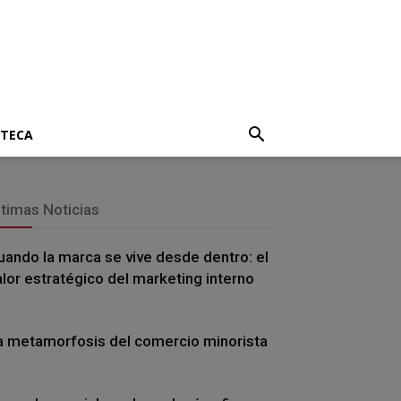
OTECA
ltimas Noticias
uando la marca se vive desde dentro: el
alor estratégico del marketing interno
a metamorfosis del comercio minorista