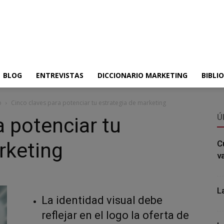
BLOG
ENTREVISTAS
DICCIONARIO MARKETING
BIBLI
o
Cinco claves para potenciar tu estrategia de marketing
Ú
a potenciar tu
rketing
C
v
L
La identidad visual debe
reflejar en el logo la oferta de