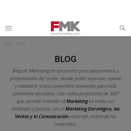
Inicio
Blog
BLOG
Blog de Marketing de encuentro para apasionados y
profesionales del sector, donde poder expresar, opinar
y colaborar sobre contenidos relevantes para esta
cambiante disciplina. Una visión profesional de 360º
que permite entender e
l
Market
ing
en todas sus
vertientes y facetas, con el
Marketing Estratégico, las
Ventas y la Comunicación
como eje central de los
contenidos.