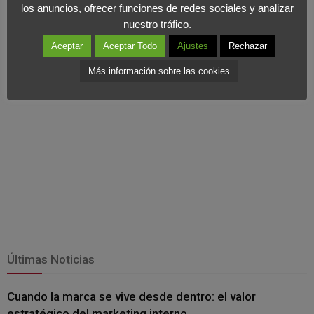
una
completa inforgrafía con los hitos pasados y futuros de
los anuncios, ofrecer funciones de redes sociales y analizar
nuestro tráfico.
este instrumento
.
Aceptar
Aceptar Todo
Ajustes
Rechazar
Más información sobre las cookies
Últimas Noticias
Cuando la marca se vive desde dentro: el valor
estratégico del marketing interno