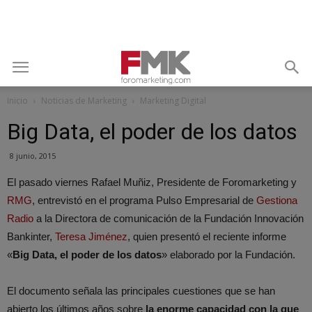
Inicio
Noticias de Marketing
Marketing Digital
Big Data, el poder de los datos
8 junio, 2015
El pasado viernes Rafael Muñiz, Presidente de Foromarketing y
RMG
, entrevistó en el programa Pulso Empresarial de
Gestiona
Radio
a la Directora de comunicación de la Fundación Innovación
Bankinter,
Teresa Jiménez
, quien presentó el reciente informe
«
Big Data, el poder de los datos
» elaborado por la Fundación.
El documento señala las principales cuestiones que se han
abierto los últimos años sobre
la enorme capacidad con la que