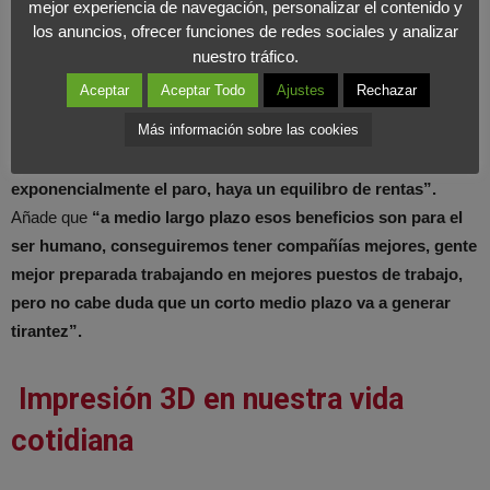
mejor experiencia de navegación, personalizar el contenido y
en la que se va a sustituir al ser humano se van a crear nuevos
los anuncios, ofrecer funciones de redes sociales y analizar
oficios alrededor de las necesidades tecnológicas. La otra habla
nuestro tráfico.
de unos años tensos, pero productivos.
“Vamos a vivir una
Aceptar
Aceptar Todo
Ajustes
Rechazar
década y media donde esa robotización va a quitar puestos
Más información sobre las cookies
de trabajo, eso va a generar tensión social. Hay que pensar
formas de compensarlo, para que, sin que aumente
exponencialmente el paro, haya un equilibro de rentas”.
Añade que
“a medio largo plazo esos beneficios son para el
ser humano, conseguiremos tener compañías mejores, gente
mejor preparada trabajando en mejores puestos de trabajo,
pero no cabe duda que un corto medio plazo va a generar
tirantez”.
Impresión 3D en nuestra vida
cotidiana