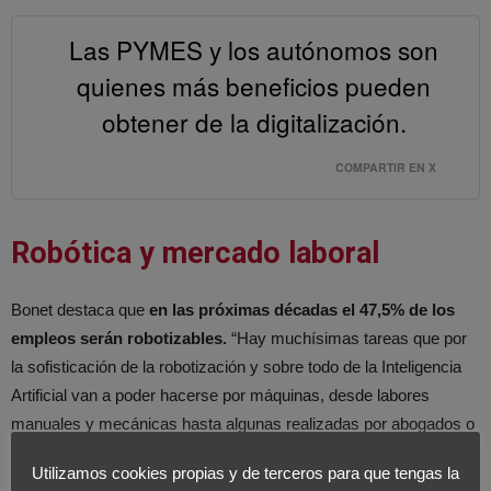
Las PYMES y los autónomos son
quienes más beneficios pueden
obtener de la digitalización.
COMPARTIR EN X
Robótica y mercado laboral
Bonet destaca que
en las próximas décadas el 47,5% de los
empleos serán robotizables.
“Hay muchísimas tareas que por
la sofisticación de la robotización y sobre todo de la Inteligencia
Artificial van a poder hacerse por máquinas, desde labores
manuales y mecánicas hasta algunas realizadas por abogados o
médicos”. A partir de aquí expone la existencia de dos corrientes
Utilizamos cookies propias y de terceros para que tengas la
de pensamiento. La más optimista defiende que por esas tareas