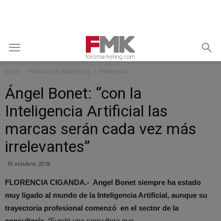
Inicio
Noticias de Marketing
Entrevistas
Ángel Bonet: “con la
Inteligencia Artificial las
marcas serán cada vez más
irrelevantes”
10 octubre, 2018
FLORENCIA CIGANDA.- Angel Bonet siempre ha estado
muy ligado al mundo de la Inteligencia Artificial, aunque su
trayectoria profesional comenzó en el sector de la
consultoría.
“Fundé una consultora que