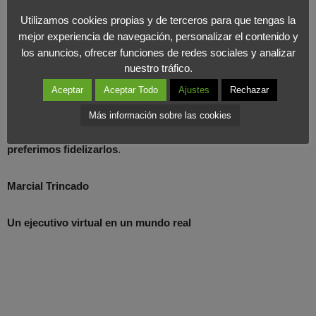
Utilizamos cookies propias y de terceros para que tengas la
mejor experiencia de navegación, personalizar el contenido y
los anuncios, ofrecer funciones de redes sociales y analizar
No quiero utilizar este post solamente para criticar a las
nuestro tráfico.
compañías de telefonía que operan en nuestro país. Es aplicable
Aceptar
Aceptar Todo
Ajustes
Rechazar
a todo el mercado. Si regalas algo, no te lo cobras después,
porque entonces no lo regalas, lo vendes. Retener a los clientes,
Más información sobre las cookies
amordazarles
, es la política más extendida.
Nosotros
preferimos fidelizarlos
.
Marcial Trincado
Un ejecutivo virtual en un mundo real