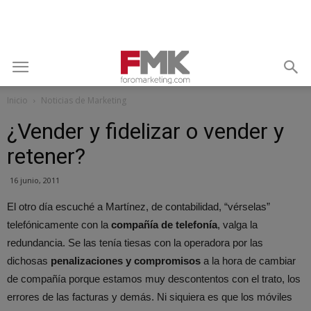
Inicio
Noticias de Marketing
¿Vender y fidelizar o vender y
retener?
16 junio, 2011
El otro día escuché a Martínez, de contabilidad, “vérselas”
telefónicamente con la
compañía de telefonía
, valga la
redundancia. Se las tenía tiesas con la operadora por las
dichosas
penalizaciones y compromisos
a la hora de cambiar
de compañía porque estamos muy descontentos con el trato, los
errores de las facturas y demás. Ni siquiera es que los móviles