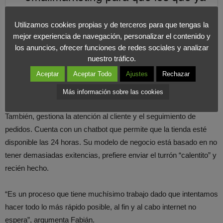
han comprado y han tenido una
Utilizamos cookies propias y de terceros para que tengas la
buena experiencia vuelvan a hacerlo.
mejor experiencia de navegación, personalizar el contenido y
Les recuerdo que existo, porque el
los anuncios, ofrecer funciones de redes sociales y analizar
turrón se olvida a partir del 25 de
nuestro tráfico.
diciembre”
Aceptar
Aceptar Todo
Ajustes
Rechazar
COMPARTIR EN X
Más información sobre las cookies
También, gestiona la atención al cliente y el seguimiento de
pedidos. Cuenta con un chatbot que permite que la tienda esté
disponible las 24 horas. Su modelo de negocio está basado en no
tener demasiadas exitencias, prefiere enviar el turrón “calentito” y
recién hecho.
“Es un proceso que tiene muchísimo trabajo dado que intentamos
hacer todo lo más rápido posible, al fin y al cabo internet no
espera”, argumenta Fabián.