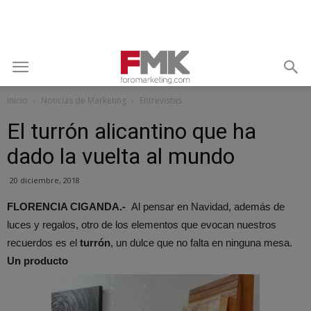
Inicio
Noticias de Marketing
Entrevistas
El turrón alicantino que ha
dado la vuelta al mundo
20 diciembre, 2018
FLORENCIA CIGANDA.-
Al pensar en Navidad, además de
luces y regalos, otro de los elementos que evocan nuestros
recuerdos es el
turrón
, un dulce que no falta en ninguna mesa.
Un producto