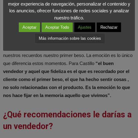
mejor experiencia de navegación, personalizar el contenido y
emocionándolo.
COMPARTIR EN X
los anuncios, ofrecer funciones de redes sociales y analizar
nuestro tráfico.
Aceptar
Aceptar Todo
Ajustes
Rechazar
“A un cliente se le consigue fidelizar emocionándolo”
. Relata
Más información sobre las cookies
como anécdota el hecho de que somos incapaces de recordar
qué cenamos la semana pasada, pero tenemos grabado en
nuestros recuerdos nuestro primer beso. La emoción es lo único
que diferencia estos momentos. Para Castillo
“el buen
vendedor y aquel que fideliza es el que es recordado por el
cliente como el primer beso, el que ha hecho sentir cosas ,
no solo relacionadas con el producto. Es la emoción lo que
nos hace fijar en la memoria aquello que vivimos”.
¿Qué recomendaciones le darías a
un vendedor?