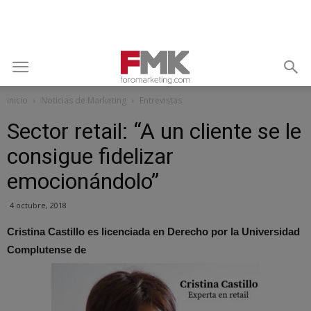
Inicio
Noticias de Marketing
Entrevistas
Sector retail: “A un cliente se le
consigue fidelizar
emocionándolo”
4 octubre, 2018
Cristina Castillo es licenciada en Derecho por la Universidad
Complutense de