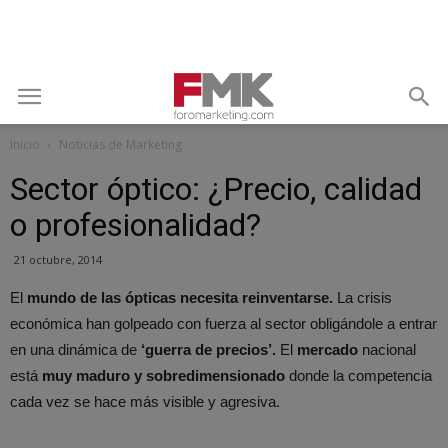
Inicio
Noticias de Marketing
Sector óptico: ¿Precio, calidad
o profesionalidad?
21 octubre, 2014
El
mundo de las ópticas necesita reinventarse.
La crisis
económica han golpeado con fuerza al sector obligándole a entrar
en una dinámica de
‘guerra de precios’.
El
mercado
nacional
está
muy maduro y sobredimensionado
donde la competencia
cada vez se hace más visible y agresiva.