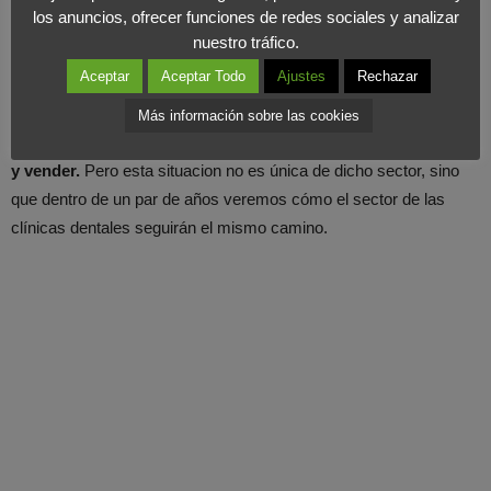
los anuncios, ofrecer funciones de redes sociales y analizar
donde lo más importante para el consumidor era el precio.
nuestro tráfico.
Aceptar
Aceptar Todo
Ajustes
Rechazar
De ahí que
muchas empresas no han podido sobrevivir y las
que lo han hecho, están sumergidas en una guerra de
Más información sobre las cookies
precios constante donde el único objetivo es vender, vender
y vender.
Pero esta situacion no es única de dicho sector, sino
que dentro de un par de años veremos cómo el sector de las
clínicas dentales seguirán el mismo camino.