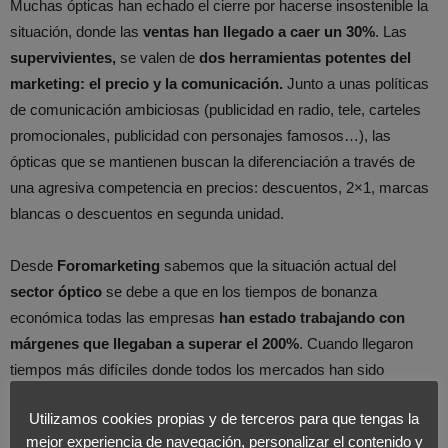
Muchas ópticas han echado el cierre por hacerse insostenible la
situación, donde las
ventas han llegado a caer un 30%
. Las
supervivientes,
se valen de
dos herramientas potentes del
marketing: el precio y la comunicación.
Junto a unas políticas
de comunicación ambiciosas (publicidad en radio, tele, carteles
promocionales, publicidad con personajes famosos…), las
ópticas que se mantienen buscan la diferenciación a través de
una agresiva competencia en precios: descuentos, 2×1, marcas
blancas o descuentos en segunda unidad.
Desde
Foromarketing
sabemos que la situación actual del
sector óptico
se debe a que en los tiempos de bonanza
económica todas las empresas
han estado trabajando con
márgenes que llegaban a superar el 200%
. Cuando llegaron
tiempos más difíciles donde todos los mercados han sido
azotados por la cultura ‘low-cost’, el sector de las ópticas ha
Utilizamos cookies propias y de terceros para que tengas la
tenido que transformarse y reinventarse, ya que seguir operando
mejor experiencia de navegación, personalizar el contenido y
con semejantes márgenes se hacía insostenible en una sociedad