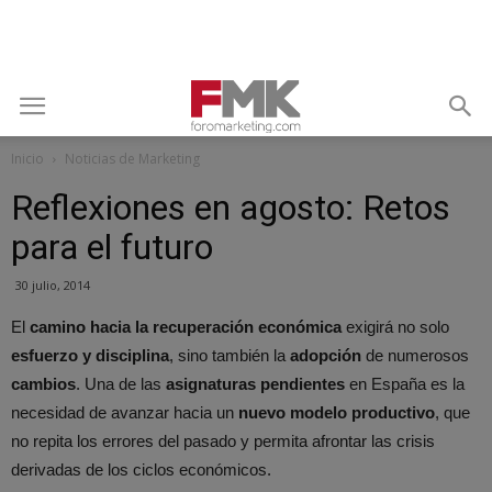
Inicio
Noticias de Marketing
Reflexiones en agosto: Retos
para el futuro
30 julio, 2014
El
camino hacia la recuperación económica
exigirá no solo
esfuerzo y disciplina
, sino también la
adopción
de numerosos
cambios
. Una de las
asignaturas pendientes
en España es la
necesidad de avanzar hacia un
nuevo modelo productivo
, que
no repita los errores del pasado y permita afrontar las crisis
derivadas de los ciclos económicos.