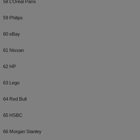
58 L’Oréal París
59 Philips
60 eBay
61 Nissan
62 HP
63 Lego
64 Red Bull
65 HSBC
66 Morgan Stanley