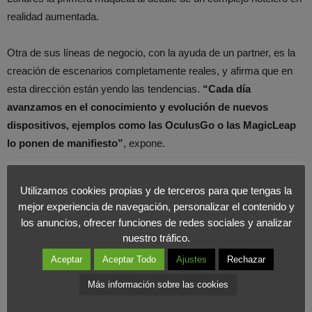
realidad aumentada.
Otra de sus líneas de negocio, con la ayuda de un partner, es la
creación de escenarios completamente reales, y afirma que en
esta dirección están yendo las tendencias.
“Cada día
avanzamos en el conocimiento y evolución de nuevos
dispositivos, ejemplos como las OculusGo o las MagicLeap
lo ponen de manifiesto”
, expone.
Ve el futuro muy similar a Spielberg en Minority Report, donde la
Utilizamos cookies propias y de terceros para que tengas la
televisión como electrodoméstico acabará desapareciendo y
mejor experiencia de navegación, personalizar el contenido y
“veremos sus contenidos en la mesa del salón”.
los anuncios, ofrecer funciones de redes sociales y analizar
nuestro tráfico.
La música es otra de sus grandes pasiones, fue cantante hace
Aceptar
Aceptar Todo
Ajustes
Rechazar
algunos años y ha querido retomar su lado más artístico. Acaba
Más información sobre las cookies
de unirse a MusicPlanner con su grupo Havil, y asegura que
“cantar es la emoción que le da estabilidad para desarrollar