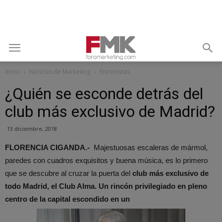
Inicio
Noticias de Marketing
Entrevistas
¿Quién se esconde detrás del
club más exclusivo de Madrid?
13 diciembre, 2018
FLORENCIA CIGANDA.-
Majestuosas escaleras de mármol,
paredes con cuadros exquisitos y buena música, es lo primero
que se descubre al cruzar la puerta del
club más exclusivo de
todo Madrid, el Club Alma. Un rincón privilegiado en pleno
centro de la capital escondido en un