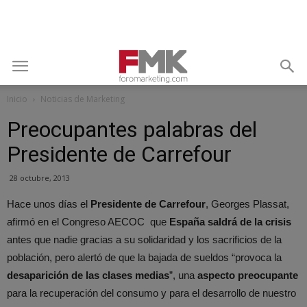
Inicio
Noticias de Marketing
Preocupantes palabras del
Presidente de Carrefour
28 octubre, 2013
Hace unos días el
Presidente de Carrefour
, Georges Plassat,
afirmó en el Congreso AECOC que
España saldrá de la crisis
antes que nadie gracias a su solidaridad y los sacrificios de la
población, pero alertó de que la bajada de sueldos “provoca la
desaparición de las clases medias
”, una
aspecto preocupante
para la recuperación del consumo y para el desarrollo de nuestro