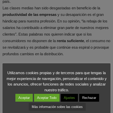
país.
Las clases medias han sido desgastadas en beneficio de la
productividad de las empresas
y su desaparición es el gran
hándicap para nuestra profesión. En su opinión, “la rebaja de los
salarios ha contribuido a eliminar gran parte de nuestros mejores
clientes”. Estas palabras nos quieren indicar que si los
consumidores no disponen de la
renta suficiente
, el consumo no
se revitalizará y es probable que continúe esa espiral o provoque
profundos cambios en la distribución.
El presidente de Carrefour también critica los efectos colaterales
Utilizamos cookies propias y de terceros para que tengas la
de la
política Low cost
, con efectos perniciosos en
el empleo y
mejor experiencia de navegación, personalizar el contenido y
en el sector primario
, ya que un solo céntimo de bajada en la
los anuncios, ofrecer funciones de redes sociales y analizar
leche resta 45 millones de euros al sector. En este y en otros, los
nuestro tráfico.
efectos son perniciosos en su opinión y cree que una política
Aceptar
Aceptar Todo
Ajustes
Rechazar
basada en el precio es un gran error.
Más información sobre las cookies