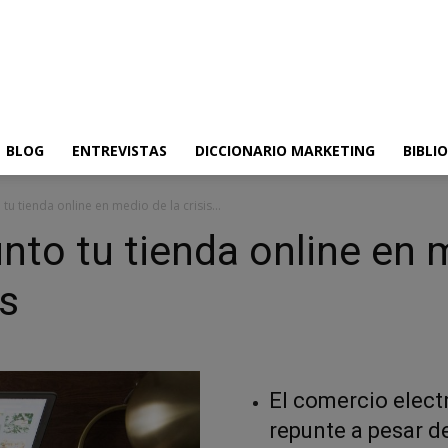
BLOG
ENTREVISTAS
DICCIONARIO MARKETING
BIBLI
 tienda online en medio de la crisis...
to tu tienda online en m
us
El comercio elect
repunte a pesar de