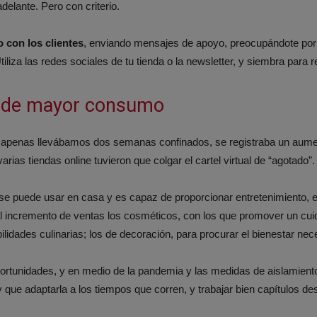
elante. Pero con criterio.
o con los clientes
, enviando mensajes de apoyo, preocupándote por e
tiliza las redes sociales de tu tienda o la newsletter, y siembra para
s de mayor consumo
a apenas llevábamos dos semanas confinados, se registraba un aum
arias tiendas online tuvieron que colgar el cartel virtual de “agotado”.
ue se puede usar en casa y es capaz de proporcionar entretenimiento
 incremento de ventas los cosméticos, con los que promover un cuid
bilidades culinarias; los de decoración, para procurar el bienestar nec
portunidades, y en medio de la pandemia y las medidas de aislamiento 
 que adaptarla a los tiempos que corren, y trabajar bien capítulos de