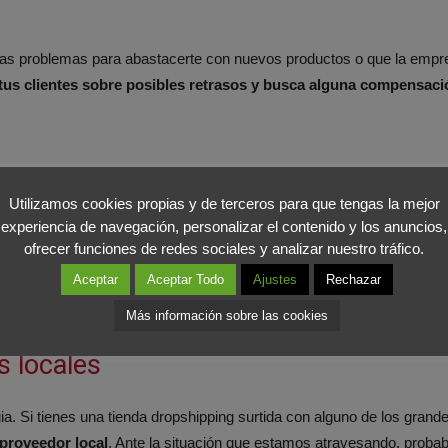
as problemas para abastacerte con nuevos productos o que la empres
 tus clientes sobre posibles retrasos y busca alguna compensaci
Utilizamos cookies propias y de terceros para que tengas la mejor
an durante el confinamiento, y si tu tienda online vende alguno de e
experiencia de navegación, personalizar el contenido y los anuncios,
ofrecer funciones de redes sociales y analizar nuestro tráfico.
nga que ya queda menos tiempo de confinamiento
del que llevamo
Aceptar
Aceptar Todo
Ajustes
Rechazar
de China, con más razón.
Más información sobre las cookies
s locales
. Si tienes una tienda dropshipping surtida con alguno de los grande
proveedor local
. Ante la situación que estamos atravesando, prob