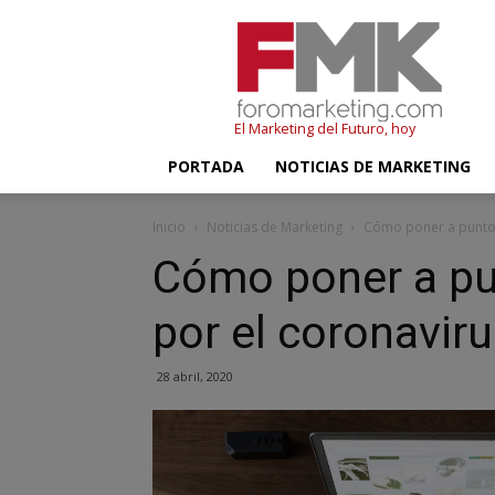
FMK
–
Foromarketing
El Marketing del Futuro, hoy
PORTADA
NOTICIAS DE MARKETING
Inicio
Noticias de Marketing
Cómo poner a punto tu
Cómo poner a pun
por el coronavir
28 abril, 2020