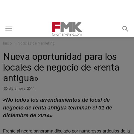
Inicio
Noticias de Marketing
Nueva oportunidad para los
locales de negocio de «renta
antigua»
30 diciembre, 2014
«No todos los arrendamientos de local de
negocio de renta antigua terminan el 31 de
diciembre de 2014»
Frente al negro panorama dibujado por numerosos artículos de la