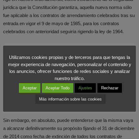
jurídica que la Constitución garantiza, aquella nueva norma sólo
fue aplicable a los contratos de arrendamiento celebrados tras su
entrada en vigor el 9 de mayo de 1985, para los contratos
celebrados con anterioridad seguiría rigiendo la ley de 1964.
Al dictarse la vigente ley de 1994 era claro el desequilibrio
existente en los derechos del arrendatario según la fecha de
Utilizamos cookies propias y de terceros para que tengas la
celebración del contrato. Pues bien, la vigente ley de
mejor experiencia de navegación, personalizar el contenido y
los anuncios, ofrecer funciones de redes sociales y analizar
arrendamientos urbanos de 1994, en sus Disposiciones
nuestro tráfico.
Transitorias se ocupó de éstos denominados arrendamientos de
“renta antigua” para tratar de reconducirlos a una situación de
Aceptar
Aceptar Todo
Ajustes
Rechazar
mercado, armonizándolos y re-equilibrando los derechos de los
Más información sobre las cookies
arrendadores y arrendatarios.
Sin embargo, en absoluto, puede entenderse que la misma vaya
a alcanzar definitivamente su propósito fijando el 31 de diciembre
de 2014 como fecha de extinción de todos los contratos de