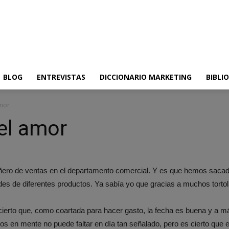
BLOG
ENTREVISTAS
DICCIONARIO MARKETING
BIBLI
amor
el amor
añero de ventas en el departamento comercial. Y es que hemos sacad
s de diferentes productos. Ya sabía yo que gracias a muchos tortolit
erto que, como coartada para hacer gasto, la fecha es buena y a más
s en mente no puede faltar en día tan señalado, pero es cierto que e