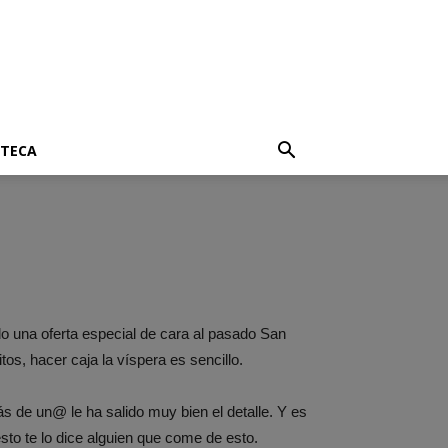
OTECA
o una oferta especial de cara al pasado San
os, hacer caja la víspera es sencillo.
 de un@ le ha salido muy bien el detalle. Y es
sto te lo dice alguien que come de esto.