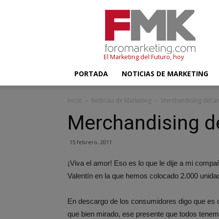
FMK
–
Foromarketing
El Marketing del Futuro, hoy
PORTADA
NOTICIAS DE MARKETING
Inicio
Noticias de Marketing
Merchandising del 
Merchandising d
15 febrero, 2011
¡Viva el amor! Eso es lo que le dije a mi comp
Valentín en la que hemos colocado 2.000 unidade
En descargo de los consumidores digo que es ci
que bien mirado, ese presente que todos tenemo